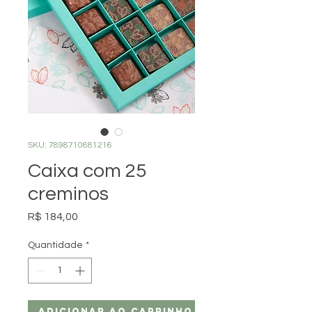
SKU: 7898710881216
Caixa com 25
creminos
Preço
R$ 184,00
Quantidade
*
Adicionar ao carrinho