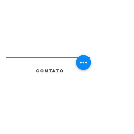
CONTATO
Whatsapp
11 95073-0579
contato@flavorati.com.br
Alameda Itu, 1306 - Jardim
Paulista