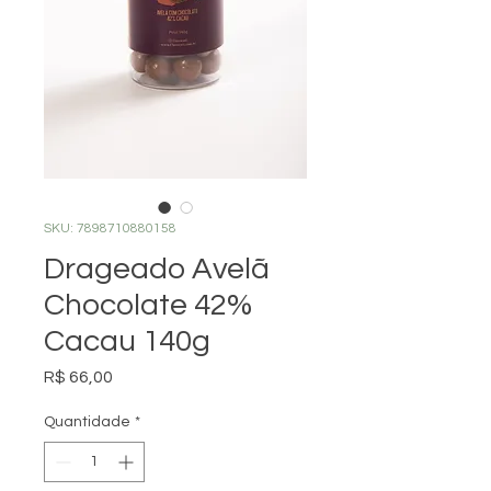
SKU: 7898710880158
Drageado Avelã
Chocolate 42%
Cacau 140g
Preço
R$ 66,00
Quantidade
*