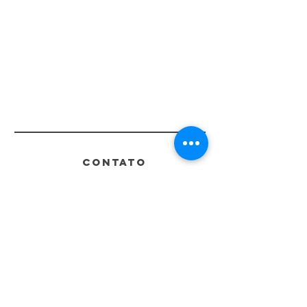
CONTATO
Whatsapp
11 95073-0579
contato@flavorati.com.br
Alameda Itu, 1306 - Jardim
Paulista