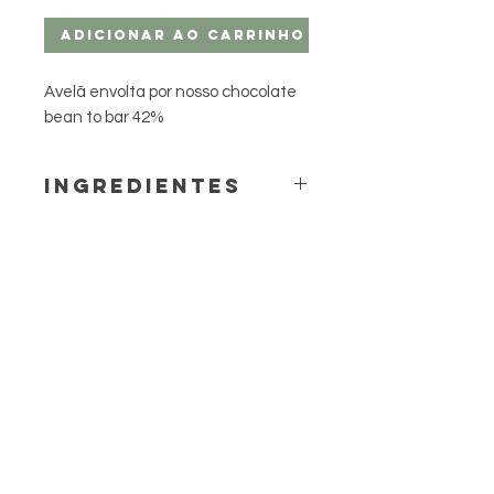
Adicionar ao carrinho
Avelã envolta por nosso chocolate
bean to bar 42%
Ingredientes
Avelã e chocolate ao leite 42%
(açúcar demerara orgânico,
manteiga de cacau, nibs de cacau,
leite em pó e estabilizante lecitina
de soja).
Alérgicos: Contém avelã e
derivados de leite e soja. Pode
conter amêndoa e pistache.
Contém lactose. Não contém
glúten.